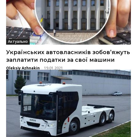
Актуально
Українських автовласників зобов’яжуть
заплатити податки за свої машини
Oleksiy Azhnakin
19.01.2021
-