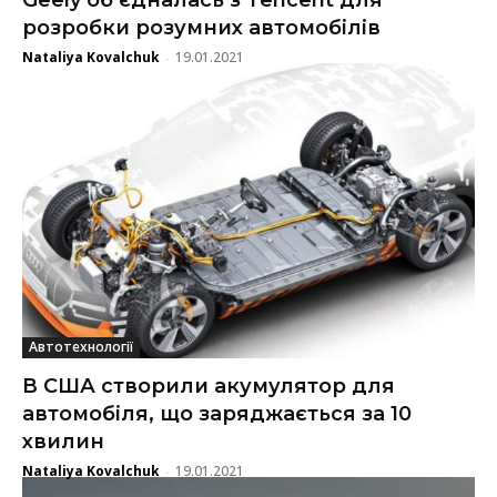
Geely об’єдналась з Tencent для
розробки розумних автомобілів
Nataliya Kovalchuk
19.01.2021
-
Автотехнології
В США створили акумулятор для
автомобіля, що заряджається за 10
хвилин
Nataliya Kovalchuk
19.01.2021
-