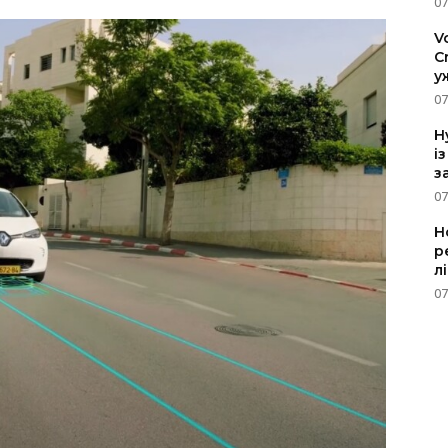
07
V
C
у
07
H
і
з
07
Н
р
л
07