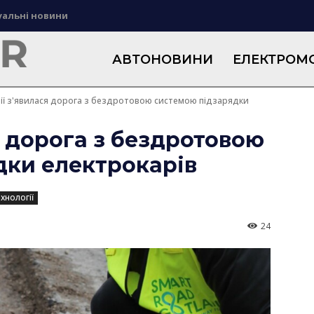
уальні новини
АВТОНОВИНИ
ЕЛЕКТРОМО
ії з'явилася дорога з бездротовою системою підзарядки
я дорога з бездротовою
дки електрокарів
хнології
24