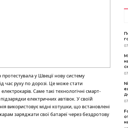
П
г
07
M
н
с
07
о протестувала у Швеції нову систему
д час руху по дорозі. Це може стати
N
е
електрокарів. Саме такі технологічні смарт-
д
підзарядки електричних автівок. У своїй
07
анія використовує мідні котушки, що встановлені
F
карам заряджати свої батареї через бездротову
о
н