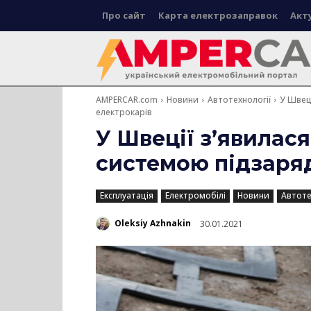
Про сайт
Карта електрозаправок
Акт
AMPERCAR.com
Новини
Автотехнології
У Швец
електрокарів
У Швеції з’явилас
системою підзаря
Експлуатація
Електромобілі
Новини
Автоте
Oleksiy Azhnakin
30.01.2021