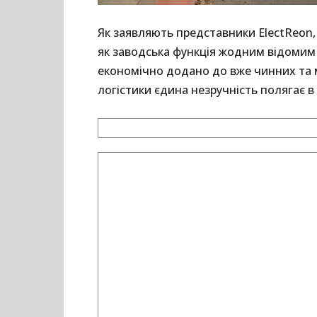
Як заявляють представники ElectReon,
як заводська функція жодним відомим
економічно додано до вже чинних та м
логістики єдина незручність полягає в