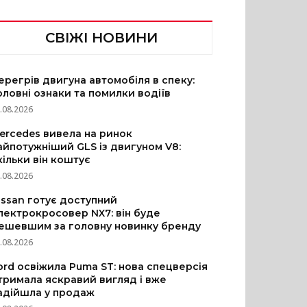
СВІЖІ НОВИНИ
ерегрів двигуна автомобіля в спеку:
оловні ознаки та помилки водіїв
.08.2026
ercedes вивела на ринок
айпотужніший GLS із двигуном V8:
кільки він коштує
.08.2026
issan готує доступний
лектрокросовер NX7: він буде
ешевшим за головну новинку бренду
.08.2026
ord освіжила Puma ST: нова спецверсія
тримала яскравий вигляд і вже
адійшла у продаж