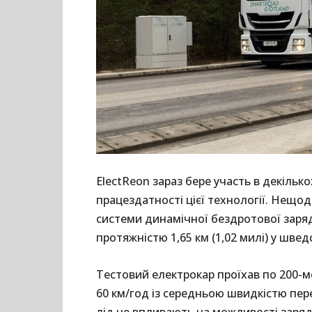
ElectReon зараз бере участь в декільк
працездатності цієї технології. Нещо
системи динамічної бездротової заряд
протяжністю 1,65 км (1,02 милі) у швед
Тестовий електрокар проїхав по 200-м
60 км/год із середньою швидкістю перед
лід не впливають на можливості заряд