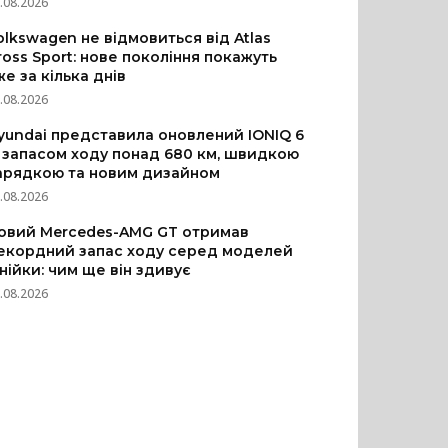
.08.2026
olkswagen не відмовиться від Atlas
ross Sport: нове покоління покажуть
же за кілька днів
.08.2026
yundai представила оновлений IONIQ 6
з запасом ходу понад 680 км, швидкою
арядкою та новим дизайном
.08.2026
овий Mercedes-AMG GT отримав
екордний запас ходу серед моделей
інійки: чим ще він здивує
.08.2026