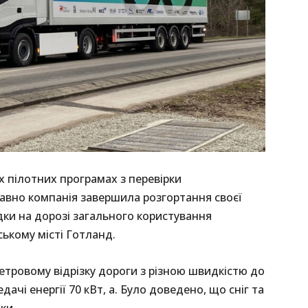
ох пілотних програмах з перевірки
давно компанія завершила розгортання своєї
ки на дорозі загального користування
ському місті Готланд.
етровому відрізку дороги з різною швидкістю до
ачі енергії 70 кВт, а. Було доведено, що сніг та
ки.