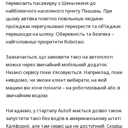
перевозить пасажирку з Шеньчженя до
найближчого населеного пункту Піншань. При
цьому автівка помітно повільніше людини
проїжджає нерегульовані перехрестя та об’їжджає
перешкоди на шляху. Обережність та безпека –
найголовніші пріоритети Robotaxi.
Зазначається, що замовити таксі на автопілоті
можна через звичайний мобільний додаток.
Нюансі сервісу поки з’ясовуються. Наприклад, поки
невідомо, чи зможе клієнт вибирати, на якій
машині він хоче поїхати – на роботизованій або зі
звичайним водієм.
Нагадаємо, у стартапу AutoX мається дозвіл також
запустити таксі без водіїв в американському штаті
Каліфорнії, але там сервіс ще не доступний. Скоріш