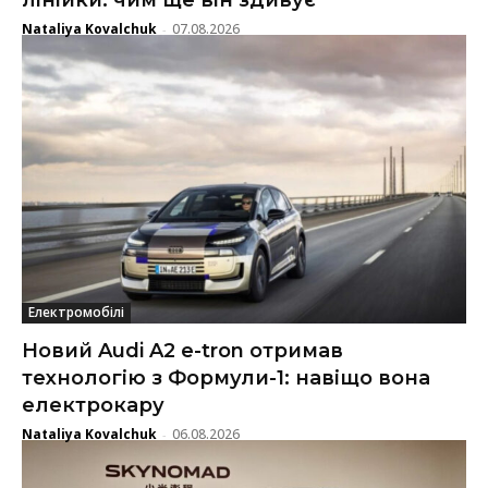
Nataliya Kovalchuk
07.08.2026
-
Електромобілі
Новий Audi A2 e-tron отримав
технологію з Формули-1: навіщо вона
електрокару
Nataliya Kovalchuk
06.08.2026
-