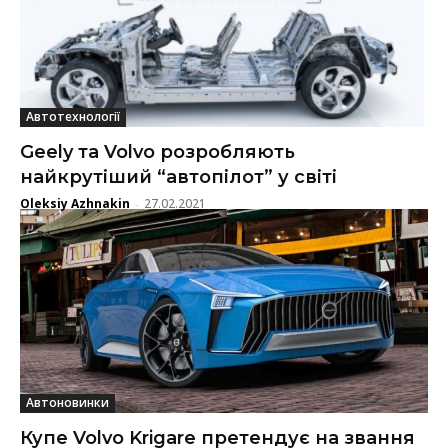
Автотехнології
Geely та Volvo розробляють
найкрутіший “автопілот” у світі
Oleksiy Azhnakin
27.02.2021
-
Автоновинки
Купе Volvo Krigare претендує на звання