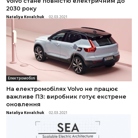
Volvo стане повністю електричним до
2030 року
Nataliya Kovalchuk
02.03.2021
-
Електромобілі
На електромобілях Volvo не працює
важливе ПЗ: виробник готує екстрене
оновлення
Nataliya Kovalchuk
02.03.2021
-