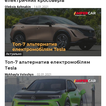
електричних кросоверів
Oleksiy Azhnakin
14.01.2021
-
Актуально
Топ-7 альтернатив електромобілям
Tesla
Mykhaylo Voloshyn
02.01.2021
-