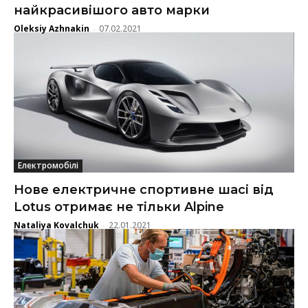
найкрасивішого авто марки
Oleksiy Azhnakin
07.02.2021
-
Електромобілі
Нове електричне спортивне шасі від
Lotus отримає не тільки Alpine
Nataliya Kovalchuk
22.01.2021
-