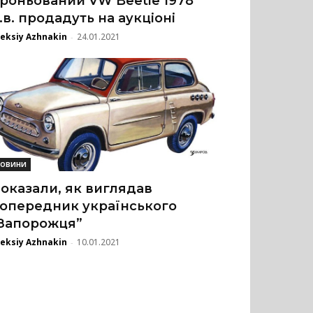
роньований VW Beetle 1978
.в. продадуть на аукціоні
eksiy Azhnakin
24.01.2021
-
овини
оказали, як виглядав
опередник українського
Запорожця”
eksiy Azhnakin
10.01.2021
-