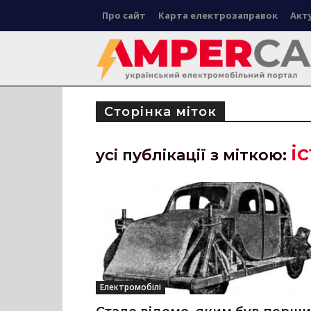
Про сайт
Карта електрозаправок
Акт
Сторінка міток
і
усі публікації з міткою:
Електромобілі