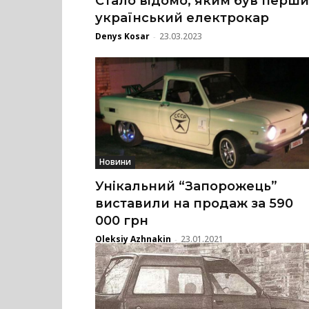
Стало відомо, яким був перш
український електрокар
Denys Kosar
23.03.2023
-
Новини
Унікальний “Запорожець”
виставили на продаж за 590
000 грн
Oleksiy Azhnakin
23.01.2021
-