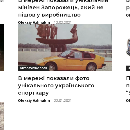
ий
В мережі показали унікальний
Б
мінівен Запорожець, який не
р
пішов у виробництво
Ol
Oleksiy Azhnakin
12.02.2021
-
Автотехнології
Н
В мережі показали фото
П
унікального українського
п
спорткару
“
Oleksiy Azhnakin
22.01.2021
Ol
-