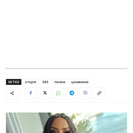
МІТКИ
історія
ЗАЗ
пікапи
цікавинки