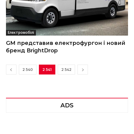
Електромобілі
GM представив електрофургон і новий
бренд BrightDrop
2 540
2 541
2 542
ADS