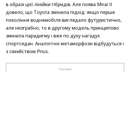
в образі цієї лінійки гібридів. Але поява Mirai II
довело, що Toyota змінила підхід: якщо перше
покоління воднемобіля виглядало футуристично,
але незграбно, то в другому модель принципово
змінила парадигму і вже по духу нагадує
спортседан. Аналогічні метаморфози відбудуться і
з сімейством Prius.