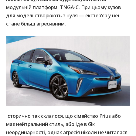
модульній платформі TNGA-C. При цьому кузов
для моделі створюють з нуля — екстер’єр у неї
стане більш агресивним.
Історично так склалося, що сімейство Prius або
має нейтральний стиль, або іде в бік
неординарності, однак агресія ніколи не читалася