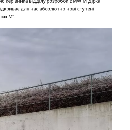
ю керівника відділу розробок BMW M Дірка
відкриває для нас абсолютно нові ступені
іки M”.