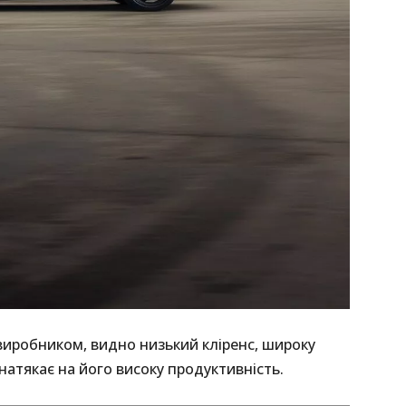
виробником, видно низький кліренс, широку
натякає на його високу продуктивність.