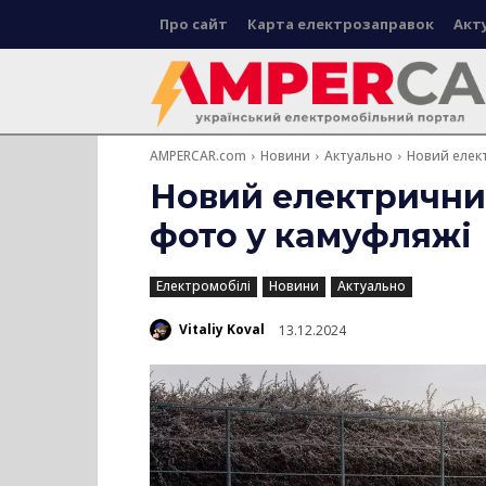
Про сайт
Карта електрозаправок
Акт
AMPERCAR.com
Новини
Актуально
Новий елек
Новий електрични
фото у камуфляжі
Електромобілі
Новини
Актуально
Vitaliy Koval
13.12.2024