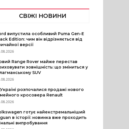
СВІЖІ НОВИНИ
ord випустила особливий Puma Gen-E
lack Edition: чим він відрізняється від
вичайної версії
.08.2026
овий Range Rover майже перестав
риховувати зовнішність: що зміниться у
лагманському SUV
.08.2026
 Україні розпочалися продажі нового
імейного кросовера Renault
.08.2026
olkswagen готує найекстремальніший
iguan в історії: новинка вже проходить
інальні випробування