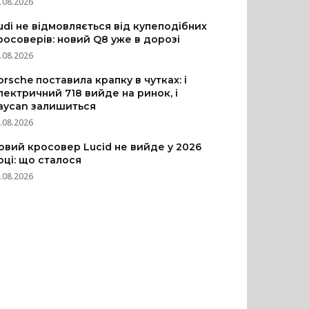
.08.2026
udi не відмовляється від купеподібних
росоверів: новий Q8 уже в дорозі
.08.2026
orsche поставила крапку в чутках: і
лектричний 718 вийде на ринок, і
aycan залишиться
.08.2026
овий кросовер Lucid не вийде у 2026
оці: що сталося
.08.2026