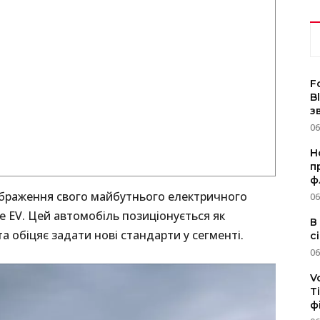
F
B
з
06
Н
п
ф
ображення свого майбутнього електричного
06
e EV. Цей автомобіль позиціонується як
В
 обіцяє задати нові стандарти у сегменті.
с
06
V
T
ф