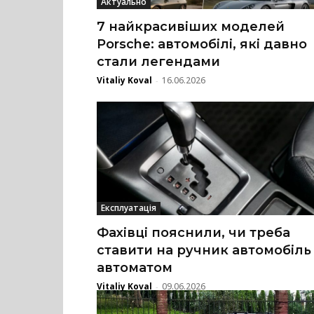
Актуально
7 найкрасивіших моделей
Porsche: автомобілі, які давно
стали легендами
Vitaliy Koval
16.06.2026
-
Експлуатація
Фахівці пояснили, чи треба
ставити на ручник автомобіль
автоматом
Vitaliy Koval
09.06.2026
-