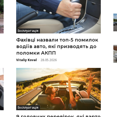
Експлуатація
Фахівці назвали топ-5 помилок
водіїв авто, які призводять до
поломки АКПП
Vitaliy Koval
28.05.2026
-
Експлуатація
9 головних перевірок, які варто