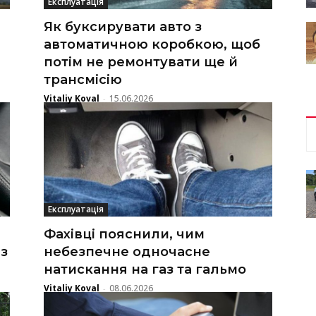
Експлуатація
Як буксирувати авто з
автоматичною коробкою, щоб
потім не ремонтувати ще й
трансмісію
Vitaliy Koval
15.06.2026
-
Експлуатація
Фахівці пояснили, чим
 з
небезпечне одночасне
натискання на газ та гальмо
Vitaliy Koval
08.06.2026
-