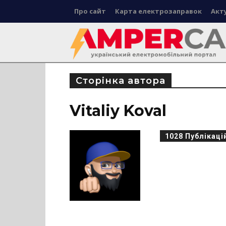
Про сайт
Карта електрозаправок
Акт
Сторінка автора
Vitaliy Koval
1028 Публікаці