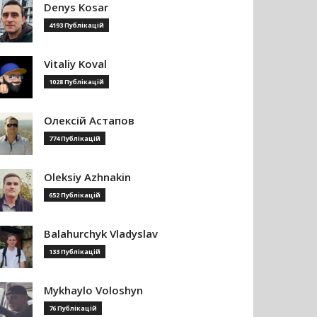
Denys Kosar
4193 Публікацій
Vitaliy Koval
1028 Публікацій
Олексій Астапов
774 Публікацій
Oleksiy Azhnakin
652 Публікацій
Balahurchyk Vladyslav
133 Публікацій
Mykhaylo Voloshyn
76 Публікацій