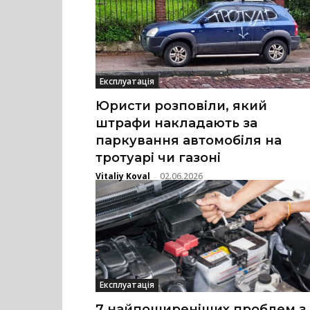
Експлуатація
Юристи розповіли, який
штрафи накладають за
паркування автомобіля на
тротуарі чи газоні
Vitaliy Koval
02.06.2026
-
Експлуатація
7 найпоширеніших проблем з