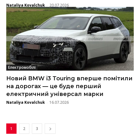
Nataliya Kovalchuk
20.07.2026
-
Електромобілі
Новий BMW i3 Touring вперше помітили
на дорогах — це буде перший
електричний універсал марки
Nataliya Kovalchuk
16.07.2026
-
1
2
3