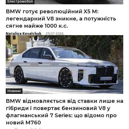
Електромобілі
BMW готує революційний X5 M:
легендарний V8 зникне, а потужність
сягне майже 1000 к.с.
Nataliya Kovalchuk
29.07.2026
-
Новини
BMW відмовляється від ставки лише на
гібриди і повертає бензиновий V8 у
флагманський 7 Series: що відомо про
новий M760