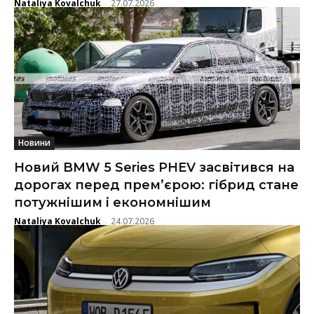
Nataliya Kovalchuk
27.07.2026
-
Новини
Новий BMW 5 Series PHEV засвітився на
дорогах перед прем’єрою: гібрид стане
потужнішим і економнішим
Nataliya Kovalchuk
24.07.2026
-