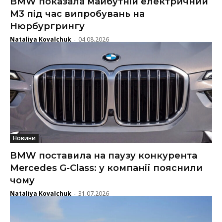
BMW показала майбутній електричний
M3 під час випробувань на
Нюрбургрингу
Nataliya Kovalchuk
04.08.2026
-
Новини
BMW поставила на паузу конкурента
Mercedes G-Class: у компанії пояснили
чому
Nataliya Kovalchuk
31.07.2026
-