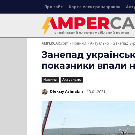
Про сайт
Карта електрозаправок
Акт
AMPERCAR.com
Новини
Актуально
Занепад укр
Занепад українськ
показники впали н
Новини
Актуально
Oleksiy Azhnakin
13.01.2021