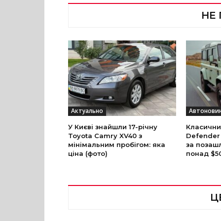
НЕ
Актуально
Автонови
У Києві знайшли 17-річну
Класични
Toyota Camry XV40 з
Defender
мінімальним пробігом: яка
за позаш
ціна (фото)
понад $5
Ц