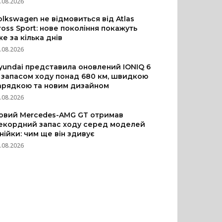
.08.2026
olkswagen не відмовиться від Atlas
ross Sport: нове покоління покажуть
же за кілька днів
.08.2026
yundai представила оновлений IONIQ 6
з запасом ходу понад 680 км, швидкою
арядкою та новим дизайном
.08.2026
овий Mercedes-AMG GT отримав
екордний запас ходу серед моделей
інійки: чим ще він здивує
.08.2026