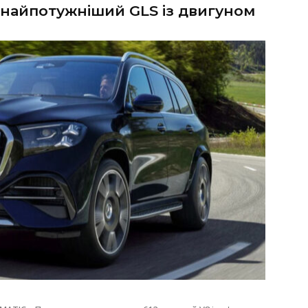
 найпотужніший GLS із двигуном