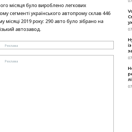
07
ого місяця було вироблено легкових
V
ому сегменті українського автопрому склав 446
C
у місяці 2019 року: 290 авто було зібрано на
у
ізький автозавод.
07
H
і
з
07
Н
р
л
07