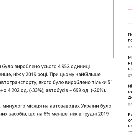
П
г
07
M
н
 було вироблено усього 4 952 одиниці
с
нше, ніж у 2019 році. При цьому найбільше
07
втотранспорту, якого було вироблено тільки 51
N
о 4 202 од. (-33%); автобусів – 699 од. (-20%).
е
д
07
м, минулого місяця на автозаводах України було
их засобів, що на 6% менше, ніж в грудні 2019
F
о
н