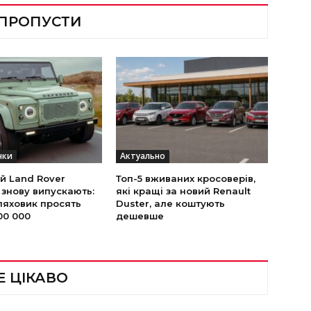
 ПРОПУСТИ
нки
Актуально
й Land Rover
Топ-5 вживаних кросоверів,
 знову випускають:
які кращі за новий Renault
ляховик просять
Duster, але коштують
00 000
дешевше
Е ЦІКАВО