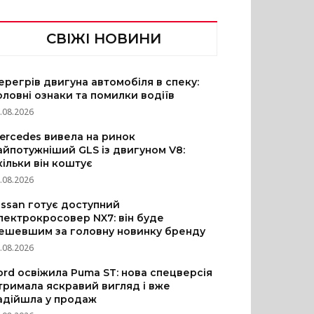
СВІЖІ НОВИНИ
ерегрів двигуна автомобіля в спеку:
оловні ознаки та помилки водіїв
.08.2026
ercedes вивела на ринок
айпотужніший GLS із двигуном V8:
кільки він коштує
.08.2026
issan готує доступний
лектрокросовер NX7: він буде
ешевшим за головну новинку бренду
.08.2026
ord освіжила Puma ST: нова спецверсія
тримала яскравий вигляд і вже
адійшла у продаж