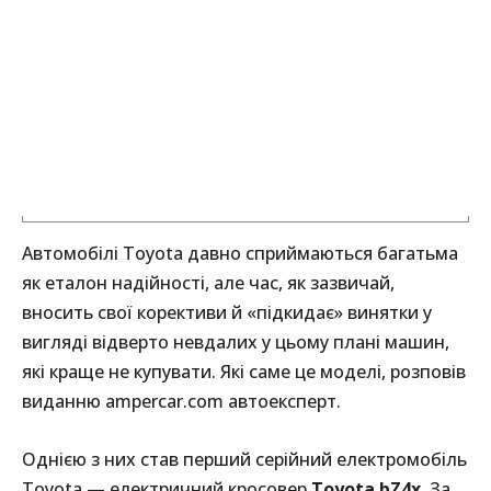
Автомобілі Toyota давно сприймаються багатьма
як еталон надійності, але час, як зазвичай,
вносить свої корективи й «підкидає» винятки у
вигляді відверто невдалих у цьому плані машин,
які краще не купувати. Які саме це моделі, розповів
виданню ampercar.com автоексперт.
Однією з них став перший серійний електромобіль
Toyota — електричний кросовер
Toyota bZ4x
. За