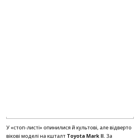
У «стоп-листі» опинилися й культові, але відверто
вікові моделі на кшталт
Toyota Mark II
. За