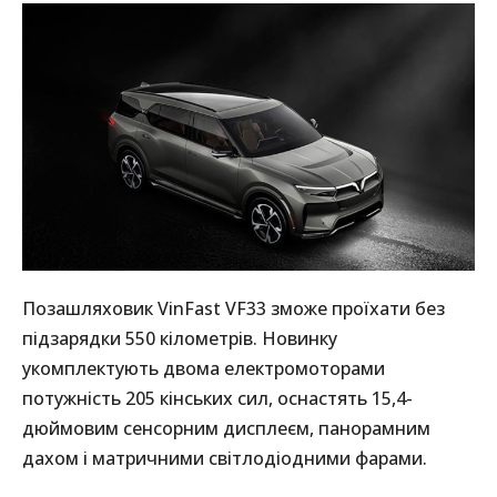
Позашляховик VinFast VF33 зможе проїхати без
підзарядки 550 кілометрів. Новинку
укомплектують двома електромоторами
потужність 205 кінських сил, оснастять 15,4-
дюймовим сенсорним дисплеєм, панорамним
дахом і матричними світлодіодними фарами.