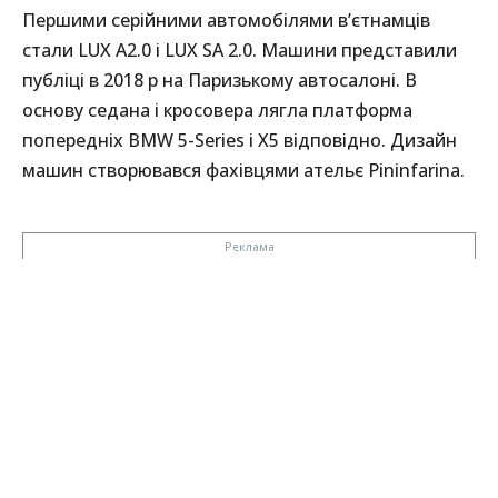
Першими серійними автомобілями в’єтнамців
стали LUX A2.0 і LUX SA 2.0. Машини представили
публіці в 2018 р на Паризькому автосалоні. В
основу седана і кросовера лягла платформа
попередніх BMW 5-Series і X5 відповідно. Дизайн
машин створювався фахівцями ательє Pininfarina.