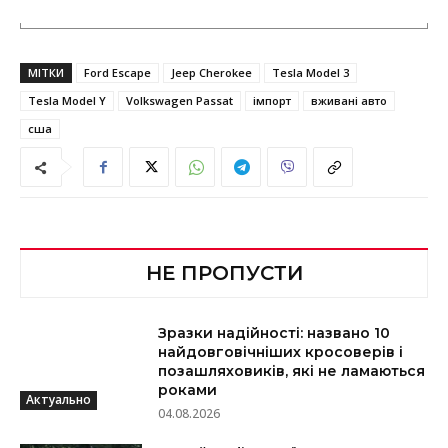
МІТКИ
Ford Escape
Jeep Cherokee
Tesla Model 3
Tesla Model Y
Volkswagen Passat
імпорт
вживані авто
сша
НЕ ПРОПУСТИ
Зразки надійності: названо 10
найдовговічніших кросоверів і
позашляховиків, які не ламаються
роками
Актуально
04.08.2026