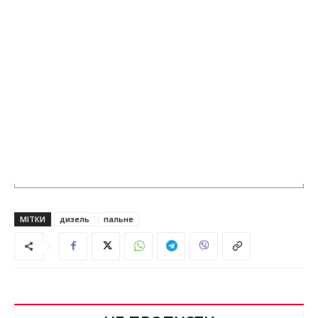
МІТКИ
дизель
пальне