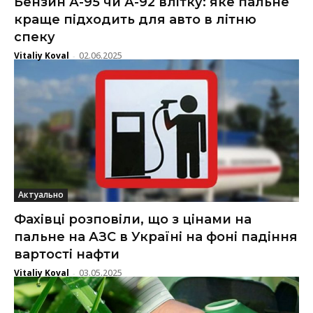
Бензин А-95 чи А-92 влітку: яке пальне
краще підходить для авто в літню
спеку
Vitaliy Koval
02.06.2025
-
Актуально
Фахівці розповіли, що з цінами на
пальне на АЗС в Україні на фоні падіння
вартості нафти
Vitaliy Koval
03.05.2025
-