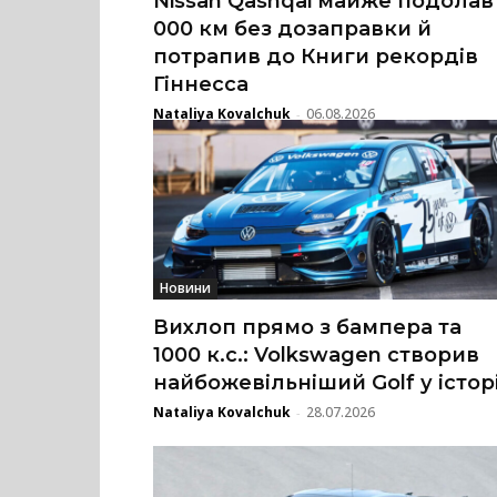
Nissan Qashqai майже подолав
000 км без дозаправки й
потрапив до Книги рекордів
Гіннесса
Nataliya Kovalchuk
06.08.2026
-
Новини
Вихлоп прямо з бампера та
1000 к.с.: Volkswagen створив
найбожевільніший Golf у історі
Nataliya Kovalchuk
28.07.2026
-