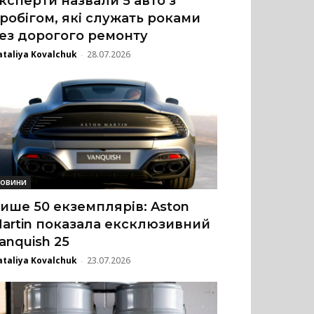
ксперти назвали 5 авто з
робігом, які служать роками
ез дорогого ремонту
taliya Kovalchuk
28.07.2026
-
овини
ише 50 екземплярів: Aston
artin показала ексклюзивний
anquish 25
taliya Kovalchuk
23.07.2026
-