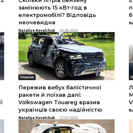
 2
Скільки літрів бензину
Е
замінюють 15 кВт·год в
п
електромобілі? Відповідь
б
неочевидна
Na
Nataliya Kovalchuk
04.08.2026
-
Новини
Н
Пережив вибух балістичної
Л
ракети й поїхав далі:
M
ї
Volkswagen Touareg вразив
V
українців своєю надійністю
Na
Nataliya Kovalchuk
27.07.2026
-