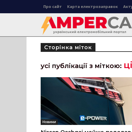
Про сайт
Карта електрозаправок
Акт
Сторінка міток
ц
усі публікації з міткою:
Новини