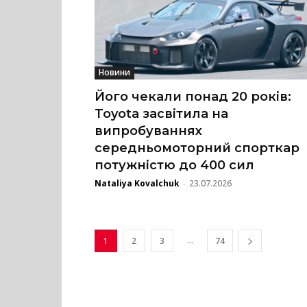
Новини
Його чекали понад 20 років:
Toyota засвітила на
випробуваннях
середньомоторний спорткар
потужністю до 400 сил
Nataliya Kovalchuk
23.07.2026
-
...
1
2
3
74