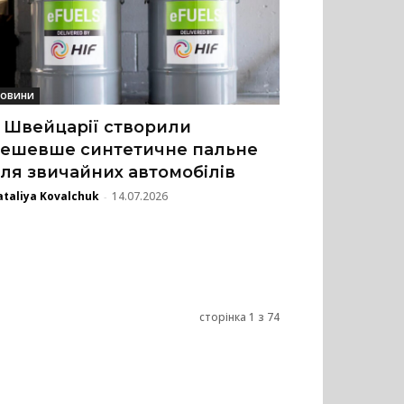
овини
 Швейцарії створили
ешевше синтетичне пальне
ля звичайних автомобілів
taliya Kovalchuk
14.07.2026
-
сторінка 1 з 74