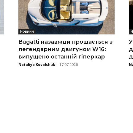
Новини
Н
Bugatti назавжди прощається з
У
легендарним двигуном W16:
д
випущено останній гіперкар
д
Nataliya Kovalchuk
17.07.2026
Na
-