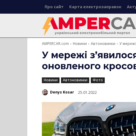
Про сайт
Карта електрозаправок
Акт
AMPERCAR.com
Новини
Автоновинки
У мережі
У мережі з’явило
оновленого кросо
Новини
Автоновинки
Фото
Denys Kosar
25.01.2022