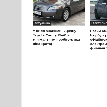
Актуально
Електромо
У Києві знайшли 17-річну
Новий Aud
Toyota Camry XV40 з
Нюрбургр
мінімальним пробігом: яка
офіційно
ціна (фото)
електром
фінальні 