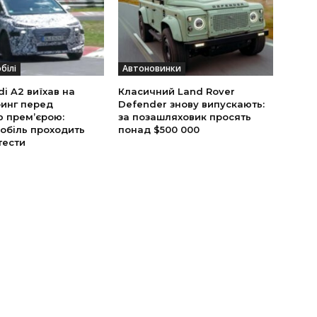
білі
Автоновинки
i A2 виїхав на
Класичний Land Rover
инг перед
Defender знову випускають:
ю прем’єрою:
за позашляховик просять
обіль проходить
понад $500 000
тести