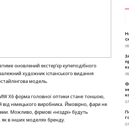
Н
с
08
З
п
датиме оновлений екстер’єр купеподібного
к
езалежний художник іспанського видання
08
естайлінгова модель.
Ф
н
к
BMW X6 форма головної оптики стане тоншою,
07
 від німецького виробника. Ймовірно, фари не
ами. Можливо, фірмові «ніздрі» будуть
П
г
 як в інших моделях бренду.
07