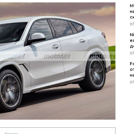
M
н
с
07
N
е
д
07
F
о
н
07