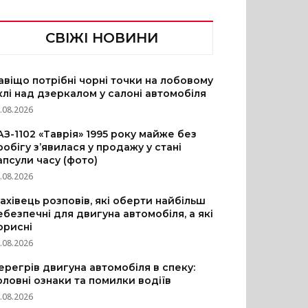
СВІЖІ НОВИНИ
авіщо потрібні чорні точки на лобовому
клі над дзеркалом у салоні автомобіля
.08.2026
АЗ-1102 «Таврія» 1995 року майже без
робігу з’явилася у продажу у стані
апсули часу (фото)
.08.2026
ахівець розповів, які оберти найбільш
ебезпечні для двигуна автомобіля, а які
орисні
.08.2026
ерегрів двигуна автомобіля в спеку:
оловні ознаки та помилки водіїв
.08.2026