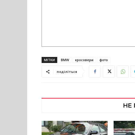
МІТКИ
BMW
кросовери
фото
поділіться
НЕ