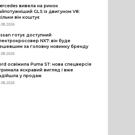
ercedes вивела на ринок
айпотужніший GLS із двигуном V8:
кільки він коштує
.08.2026
issan готує доступний
лектрокросовер NX7: він буде
ешевшим за головну новинку бренду
.08.2026
ord освіжила Puma ST: нова спецверсія
тримала яскравий вигляд і вже
адійшла у продаж
.08.2026