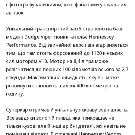
сфотографували кияни, які є фанатами унікальних
автівок.
Унікальний транспортний засіб створено на базі
моделі Dodge Viper тюнінг-ательє Hennessey
Performance. Від звичайної версії він відрізняється
тим, що там стоїть форсований до 1120 кінських
сил мотором V10. Мотор на 8,4 літра може
розігнатися до перших 100 кілометрів всього за 2,7
секунди. Максимальна швидкість, яку він може
розвинути становить шалені 400 кілометрів на
годину.
Суперкар отримав й унікальну яскраву зовнішність.
Все завдяки золотій плівці, яка прикрашає не
тільки кузов, але й інші дрібні деталі, які навіть не
помічаєш відразу. В суперкарі Hennessey Venom