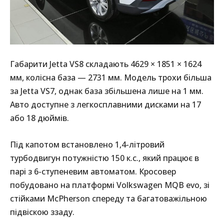
Габарити Jetta VS8 складають 4629 × 1851 × 1624
мм, колісна база — 2731 мм. Модель трохи більша
за Jetta VS7, однак база збільшена лише на 1 мм.
Авто доступне з легкосплавними дисками на 17
або 18 дюймів.
Під капотом встановлено 1,4-літровий
турбодвигун потужністю 150 к.с., який працює в
парі з 6-ступеневим автоматом. Кросовер
побудовано на платформі Volkswagen MQB evo, зі
стійками McPherson спереду та багатоважільною
підвіскою ззаду.