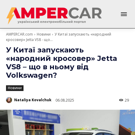
AMPERCAR.com
Новини
У Китаї запускають «народний
кросовер» Jetta VS8 - що...
У Китаї запускають
«народний кросовер» Jetta
VS8 – що в ньому від
Volkswagen?
Новини
Nataliya Kovalchuk
06.08.2025
29