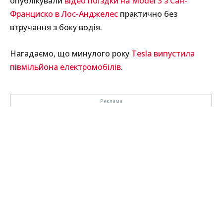
опублікували
відео поїздки на Model 3 з Сан-
Франциско в Лос-Анджелес
практично без
втручання з боку водія.
Нагадаємо, що минулого року
Tesla випустила
півмільйона електромобілів
.