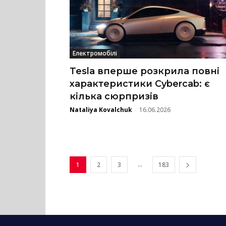
Електромобілі
Tesla вперше розкрила повні
характеристики Cybercab: є
кілька сюрпризів
Nataliya Kovalchuk
16.06.2026
-
...
1
2
3
183