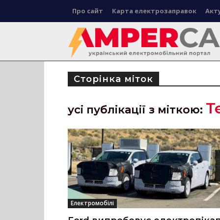
Про сайт
Карта електрозаправок
Акт
Сторінка міток
T
усі публікації з міткою:
Електромобілі