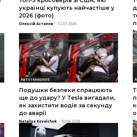
п
Топ-5 кросоверів зі США, які
T
українці купують найчастіше у
д
2026 (фото)
т
п
Олексій Астапов
12.07.2026
-
Na
Автотехнології
А
Подушки безпеки спрацюють
T
ще до удару? У Tesla вигадали,
п
як захистити водія за секунду
к
до аварії
о
Nataliya Kovalchuk
30.06.2026
Na
-