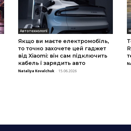
Автотехнології
Н
Якщо ви маєте електромобіль,
T
то точно захочете цей гаджет
R
від Xiaomi: він сам підключить
т
кабель і зарядить авто
Na
Nataliya Kovalchuk
15.06.2026
-