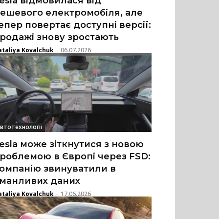
esla відмовилася від
ешевого електромобіля, але
епер повертає доступні версії:
родажі знову зростають
taliya Kovalchuk
06.07.2026
-
втотехнології
esla може зіткнутися з новою
роблемою в Європі через FSD:
омпанію звинуватили в
манливих даних
taliya Kovalchuk
17.06.2026
-