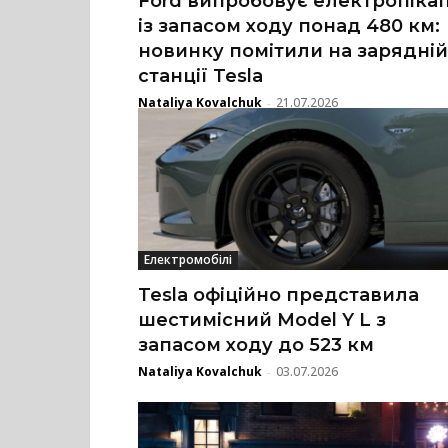
Ford випробовує електропіка
із запасом ходу понад 480 км:
новинку помітили на зарядній
станції Tesla
Nataliya Kovalchuk
21.07.2026
-
Електромобілі
Tesla офіційно представила
шестимісний Model Y L з
запасом ходу до 523 км
Nataliya Kovalchuk
03.07.2026
-