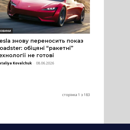
овини
esla знову переносить показ
oadster: обіцяні “ракетні”
ехнології не готові
taliya Kovalchuk
08.06.2026
-
сторінка 1 з 183