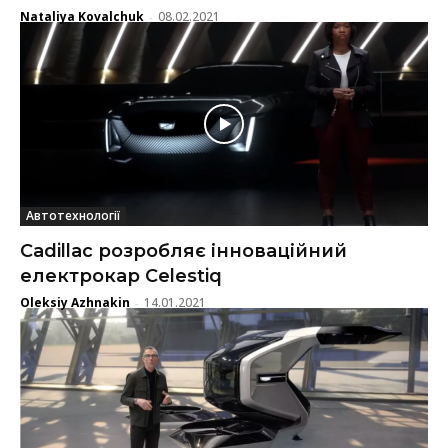
Nataliya Kovalchuk
08.02.2021
-
Автотехнології
Cadillac розробляє інноваційний
електрокар Celestiq
Oleksiy Azhnakin
14.01.2021
-