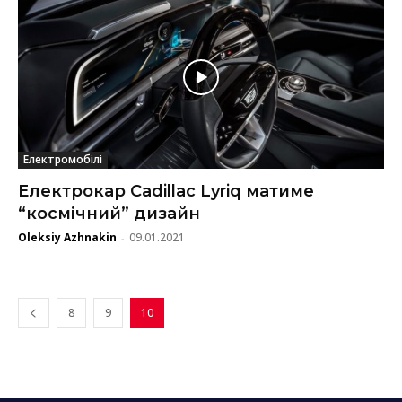
Електромобілі
Електрокар Cadillac Lyriq матиме
“космічний” дизайн
Oleksiy Azhnakin
09.01.2021
-
8
9
10