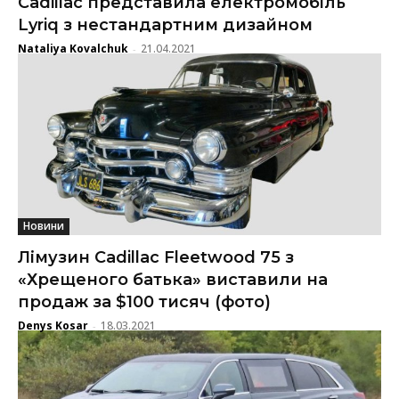
Cadillac представила електромобіль
Lyriq з нестандартним дизайном
Nataliya Kovalchuk
21.04.2021
-
Новини
Лімузин Cadillac Fleetwood 75 з
«Хрещеного батька» виставили на
продаж за $100 тисяч (фото)
Denys Kosar
18.03.2021
-