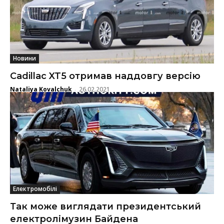
Новини
Cadillac XT5 отримав наддовгу версію
Nataliya Kovalchuk
26.02.2021
-
Електромобілі
Так може виглядати президентський
електролімузин Байдена