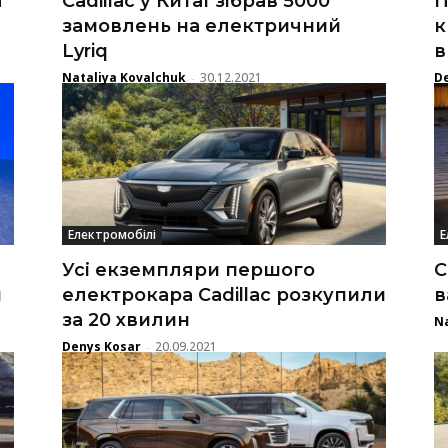
я
Cadillac у Китаї зібрав 5000
П
замовлень на електричний
к
Lyriq
в
Nataliya Kovalchuk
30.12.2021
D
-
Електромобілі
Е
Усі екземпляри першого
C
н
електрокара Cadillac розкупили
в
за 20 хвилин
Na
Denys Kosar
20.09.2021
-