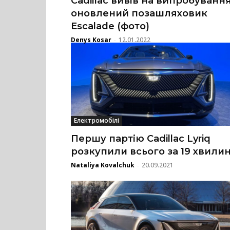
Cadillac вивів на випробуванн
оновлений позашляховик
Escalade (фото)
Denys Kosar
12.01.2022
-
Електромобілі
Першу партію Cadillac Lyriq
розкупили всього за 19 хвили
Nataliya Kovalchuk
20.09.2021
-