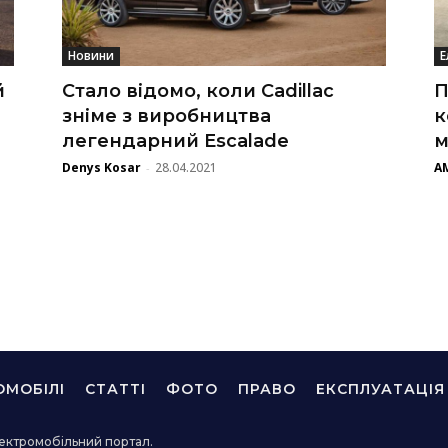
Новини
Е
й
Стало відомо, коли Cadillac
П
зніме з виробництва
к
легендарний Escalade
м
Denys Kosar
28.04.2021
A
-
ОМОБІЛІ
СТАТТІ
ФОТО
ПРАВО
ЕКСПЛУАТАЦІЯ
ектромобільний портал.