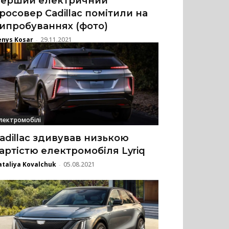
ерший електричний
росовер Cadillac помітили на
ипробуваннях (фото)
enys Kosar
29.11.2021
-
лектромобілі
adillac здивував низькою
артістю електромобіля Lyriq
taliya Kovalchuk
05.08.2021
-