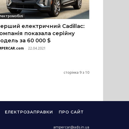
лектромобілі
ерший електричний Cadillac:
омпанія показала серійну
одель за 60 000 $
MPERCAR.com
22.04.2021
-
сторінка 9 з 10
ЕЛЕКТРОЗАПРАВКИ
ПРО САЙТ
ampercar@ads.in.ua