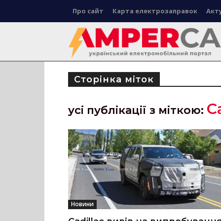
Про сайт
Карта електрозаправок
Акт
Сторінка міток
C
усі публікації з міткою:
Новини