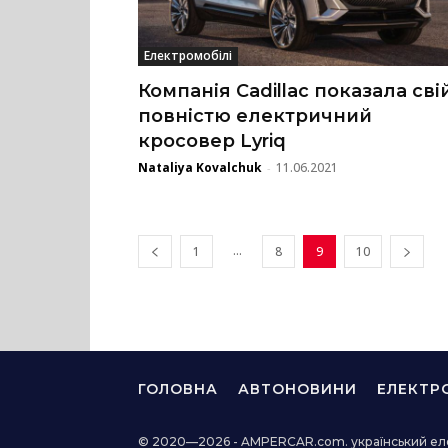
Електромобілі
Компанія Cadillac показала сві
повністю електричний
кросовер Lyriq
Nataliya Kovalchuk
11.06.2021
-
...
1
8
9
10
ГОЛОВНА
АВТОНОВИНИ
ЕЛЕКТР
© 2020—2026 - AMPERCAR.com. український ел