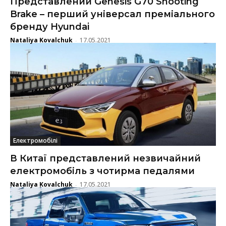
Представлений Genesis G70 Shooting
Brake – перший універсал преміального
бренду Hyundai
Nataliya Kovalchuk
17.05.2021
-
Електромобілі
В Китаї представлений незвичайний
електромобіль з чотирма педалями
Nataliya Kovalchuk
17.05.2021
-