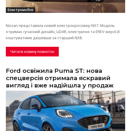
Електромобілі
Nissan представила новий електрокросовер NX7. Модель
отримає сучасний дизайн, LiDAR, електричні та EREV-версії й
коштуватиме дешевше за старший NX8.
Читати новину повністю
Ford освіжила Puma ST: нова
спецверсія отримала яскравий
вигляд і вже надійшла у продаж