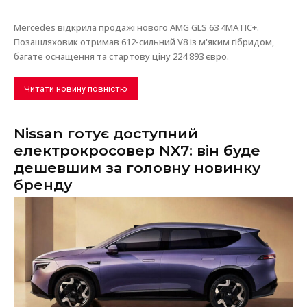
Mercedes відкрила продажі нового AMG GLS 63 4MATIC+.
Позашляховик отримав 612-сильний V8 із м'яким гібридом,
багате оснащення та стартову ціну 224 893 євро.
Читати новину повністю
Nissan готує доступний
електрокросовер NX7: він буде
дешевшим за головну новинку
бренду