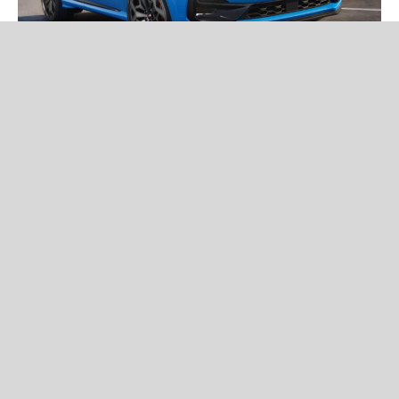
Новини
Ford представила Puma ST Edition — нову спеціальну версію
кросовера зі 160-сильним м'яким гібридом, спортивним
дизайном і розширеним оснащенням.
Читати новину повністю
Volkswagen не відмовиться від
Atlas Cross Sport: нове покоління
покажуть уже за кілька днів