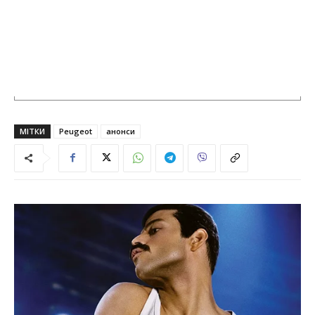
МІТКИ
Peugeot
анонси