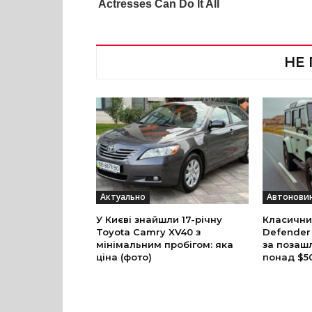
НЕ
Актуально
Автонови
У Києві знайшли 17-річну
Класични
Toyota Camry XV40 з
Defender
мінімальним пробігом: яка
за позаш
ціна (фото)
понад $5