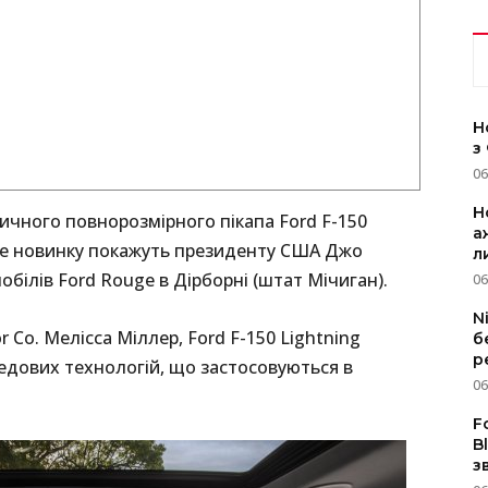
Н
з
06
Н
ричного повнорозмірного пікапа Ford F-150
а
іше новинку покажуть президенту США Джо
л
обілів Ford Rouge в Дірборні (штат Мічиган).
06
N
 Co. Мелісса Міллер, Ford F-150 Lightning
б
р
едових технологій, що застосовуються в
06
F
B
з