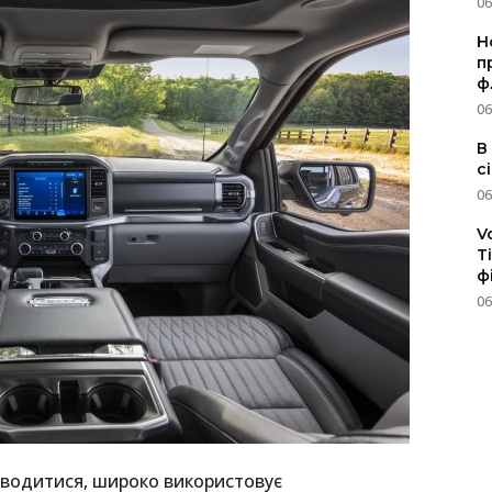
06
Н
п
ф
06
В
с
06
V
T
ф
06
роводитися, широко використовує