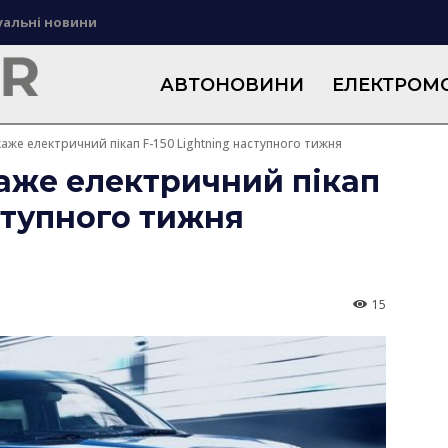
уальні новини
АВТОНОВИНИ
ЕЛЕКТРОМО
аже електричний пікап F-150 Lightning наступного тижня
аже електричний пікап
аступного тижня
15