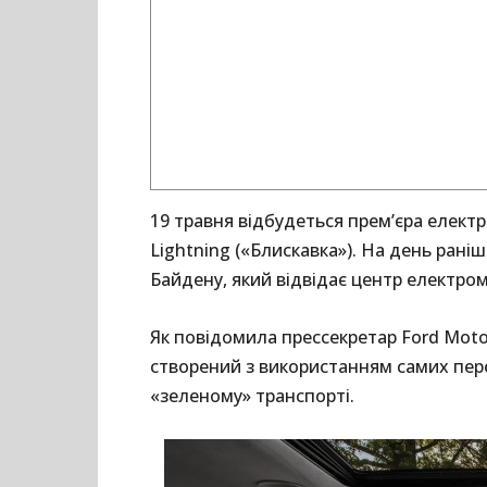
19 травня відбудеться прем’єра елект
Lightning («Блискавка»). На день ран
Байдену, який відвідає центр електром
Як повідомила прессекретар Ford Motor
створений з використанням самих пер
«зеленому» транспорті.