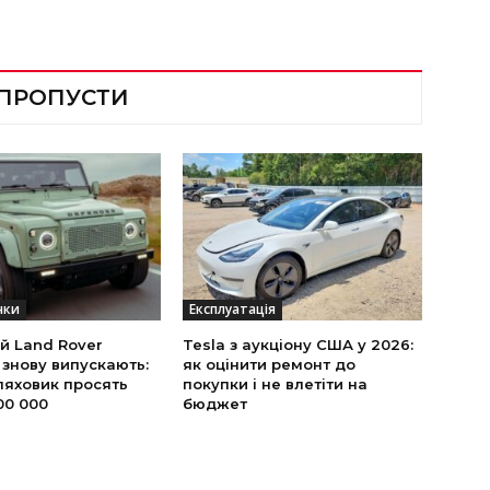
 ПРОПУСТИ
нки
Експлуатація
й Land Rover
Tesla з аукціону США у 2026:
 знову випускають:
як оцінити ремонт до
ляховик просять
покупки і не влетіти на
00 000
бюджет