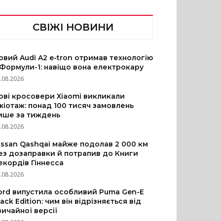
СВІЖІ НОВИНИ
овий Audi A2 e-tron отримав технологію
 Формули-1: навіщо вона електрокару
.08.2026
ові кросовери Xiaomi викликали
жіотаж: понад 100 тисяч замовлень
ише за тиждень
.08.2026
issan Qashqai майже подолав 2 000 км
ез дозаправки й потрапив до Книги
екордів Гіннесса
.08.2026
ord випустила особливий Puma Gen-E
lack Edition: чим він відрізняється від
вичайної версії