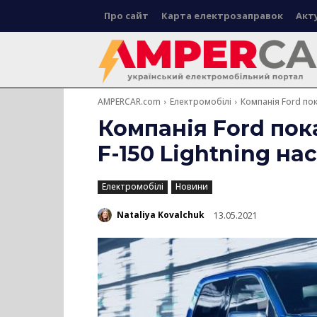
Про сайт
Карта електрозаправок
Акт
AMPERCAR.com
Електромобілі
Компанія Ford пок
Компанія Ford пок
F-150 Lightning н
Електромобілі
Новини
Nataliya Kovalchuk
13.05.2021