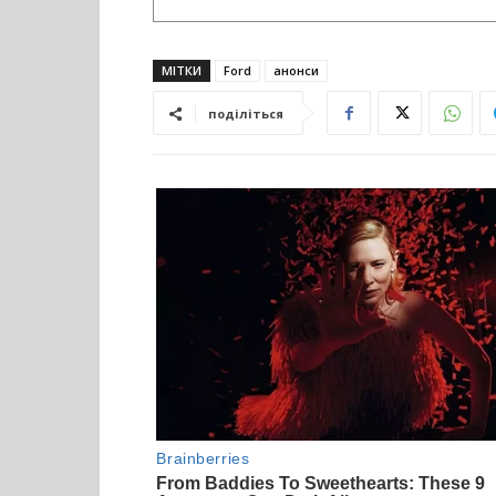
МІТКИ
Ford
анонси
поділіться