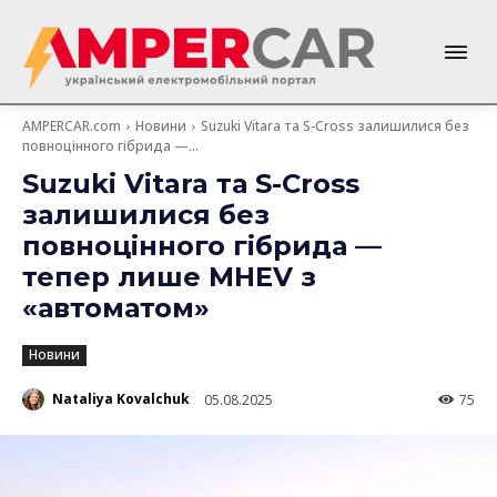
AMPERCAR.com
Новини
Suzuki Vitara та S-Cross залишилися без
повноцінного гібрида —...
Suzuki Vitara та S-Cross
залишилися без
повноцінного гібрида —
тепер лише MHEV з
«автоматом»
Новини
Nataliya Kovalchuk
05.08.2025
75