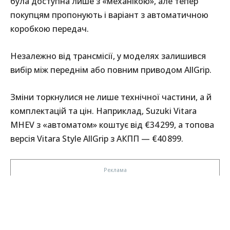
була доступна лише з «механікою», але тепер
покупцям пропонують і варіант з автоматичною
коробкою передач.
Незалежно від трансмісії, у моделях залишився
вибір між переднім або повним приводом AllGrip.
Зміни торкнулися не лише технічної частини, а й
комплектацій та цін. Наприклад, Suzuki Vitara
MHEV з «автоматом» коштує від €34 299, а топова
версія Vitara Style AllGrip з АКПП — €40 899.