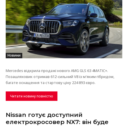
Новини
Mercedes відкрила продажі нового AMG GLS 63 4MATIC+.
Позашляховик отримав 612-сильний V8 із м'яким гібридом,
багате оснащення та стартову ціну 224 893 євро.
Читати новину повністю
Nissan готує доступний
електрокросовер NX7: він буде