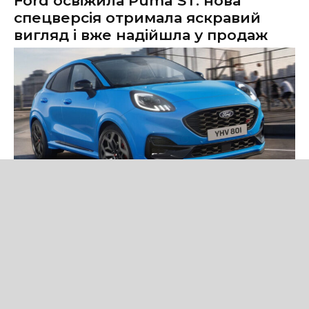
Ford освіжила Puma ST: нова
спецверсія отримала яскравий
вигляд і вже надійшла у продаж
Новини
Ford представила Puma ST Edition — нову спеціальну версію
кросовера зі 160-сильним м'яким гібридом, спортивним
дизайном і розширеним оснащенням.
Читати новину повністю