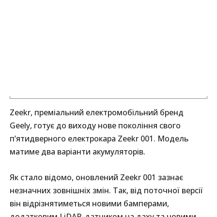
Zeekr, преміальний електромобільний бренд
Geely, готує до виходу нове покоління свого
п’ятидверного електрокара Zeekr 001. Модель
матиме два варіанти акумуляторів.
Як стало відомо, оновлений Zeekr 001 зазнає
незначних зовнішніх змін. Так, від поточної версії
він відрізнятиметься новими бамперами,
додатковим LiDAR-датчиком на даху та новими