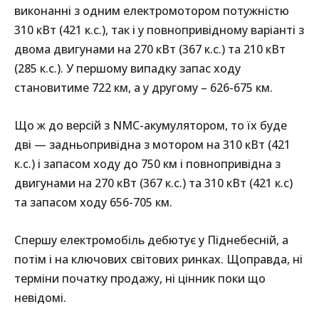
виконанні з одним електромотором потужністю
310 кВт (421 к.с.), так і у повнопривідному варіанті з
двома двигунами на 270 кВт (367 к.с.) та 210 кВт
(285 к.с.). У першому випадку запас ходу
становитиме 722 км, а у другому – 626-675 км.
Що ж до версій з NMC-акумулятором, то їх буде
дві — задньопривідна з мотором на 310 кВт (421
к.с.) і запасом ходу до 750 км і повнопривідна з
двигунами на 270 кВт (367 к.с.) та 310 кВт (421 к.с)
та запасом ходу 656-705 км.
Спершу електромобіль дебютує у Піднебесній, а
потім і на ключових світових ринках. Щоправда, ні
терміни початку продажу, ні цінник поки що
невідомі.