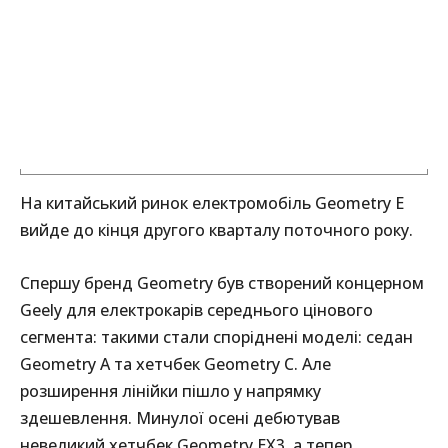
На китайський ринок електромобіль Geometry E
вийде до кінця другого кварталу поточного року.
Спершу бренд Geometry був створений концерном
Geely для електрокарів середнього цінового
сегмента: такими стали споріднені моделі: седан
Geometry A та хетчбек Geometry C. Але
розширення лінійки пішло у напрямку
здешевлення. Минулої осені дебютував
невеликий хетчбек Geometry EX3, а тепер