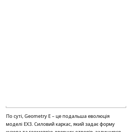
По суті, Geometry E – це подальша еволюція
моделі EX3. Силовий каркас, який задає форму
кузова та геометрію дверних отворів, залишився