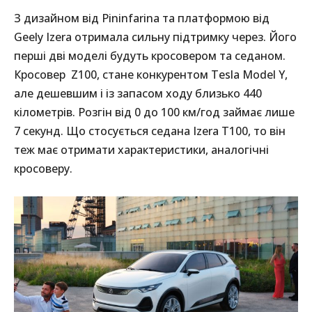
З дизайном від Pininfarina та платформою від
Geely Izera отримала сильну підтримку через. Його
перші дві моделі будуть кросовером та седаном.
Кросовер Z100, стане конкурентом Tesla Model Y,
але дешевшим і із запасом ходу близько 440
кілометрів. Розгін від 0 до 100 км/год займає лише
7 секунд. Що стосується седана Izera Т100, то він
теж має отримати характеристики, аналогічні
кросоверу.