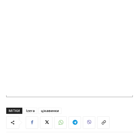
МІТКИ
Izera
цікавинки