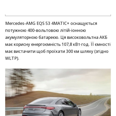
Mercedes-AMG EQS 53 4MATIC+ оснащується
потужною 400-вольтовою літій-іонною
акумуляторною батареєю. Ця високовольтна АКБ
має корисну енергоємність 107,8 кВт∙год. ЇЇ ємності
має вистачити щоб проїхати 300 км шляху (згідно
WLTP).