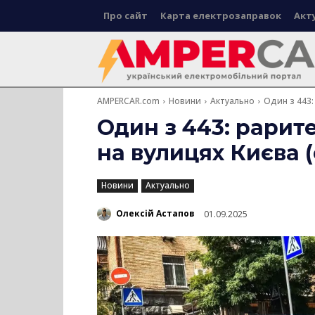
Про сайт
Карта електрозаправок
Акт
AMPERCAR.com
Новини
Актуально
Один з 443:
Один з 443: рарите
на вулицях Києва 
Новини
Актуально
Олексій Астапов
01.09.2025