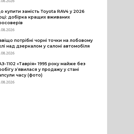
.08.2026
о купити замість Toyota RAV4 у 2026
оці: добірка кращих вживаних
росоверів
.08.2026
авіщо потрібні чорні точки на лобовому
клі над дзеркалом у салоні автомобіля
.08.2026
АЗ-1102 «Таврія» 1995 року майже без
робігу з’явилася у продажу у стані
апсули часу (фото)
.08.2026