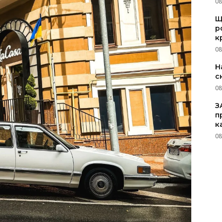
08
Щ
р
к
08
Н
с
08
З
п
к
08