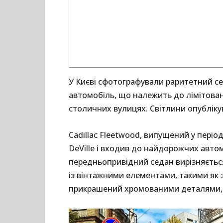
У Києві сфотографували раритетний сед
автомобіль, що належить до лімітовано
столичних вулицях. Світлини опублікувал
Cadillac Fleetwood, випущений у період
DeVille і входив до найдорожчих авто
передньопривідний седан вирізняється
із вінтажними елементами, такими як з
прикрашений хромованими деталями, 