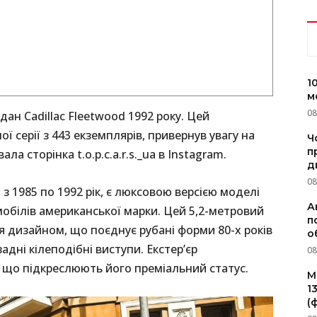
1
м
08
ан Cadillac Fleetwood 1992 року. Цей
ї серії з 443 екземплярів, привернув увагу на
Ч
п
а сторінка t.o.p.c.a.r.s._ua в Instagram.
д
08
 з 1985 по 1992 рік, є люксовою версією моделі
А
мобілів американської марки. Цей 5,2-метровий
п
 дизайном, що поєднує рубані форми 80-х років
о
адні кілеподібні виступи. Екстер’єр
08
що підкреслюють його преміальний статус.
M
1
(