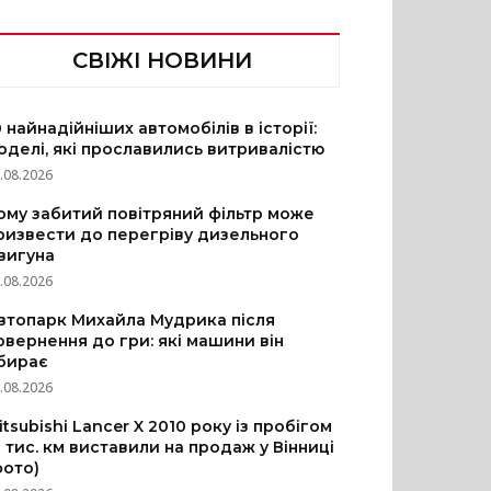
СВІЖІ НОВИНИ
0 найнадійніших автомобілів в історії:
оделі, які прославились витривалістю
.08.2026
ому забитий повітряний фільтр може
ризвести до перегріву дизельного
вигуна
.08.2026
втопарк Михайла Мудрика після
овернення до гри: які машини він
бирає
.08.2026
itsubishi Lancer X 2010 року із пробігом
3 тис. км виставили на продаж у Вінниці
фото)