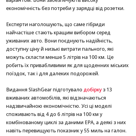
варіантом. Вони забезпечують високу
економічність без потреби у зарядці від розетки.
Експерти наголошують, що саме гібриди
найчастіше стають кращим вибором серед
уживаних авто. Вони поєднують надійність,
доступну ціну й низькі витрати пального, які
можуть скласти менше 5 літрів на 100 км. Це
робить їх привабливими як для щоденних міських
поїздок, так і для далеких подорожей.
Видання SlashGear підготувало
добірку
з 13
вживаних автомобілів, які відзначаються
надзвичайною економічністю. Усі ці моделі
споживають від 4 до 6 літрів на 100 км у
комбінованому циклі за даними EPA, а деякі з них
навіть перевищують показник у 55 миль на галон.