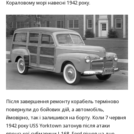
Кораловому морі навесні 1942 року.
Після завершення ремонту корабель терміново
повернули до бойових дій, а автомобіль,
ймовірно, так і залишився на борту. Коли 7 червня
1942 року USS Yorktown затонув після атаки
японської субмарини I-168, Ford пішов на дно