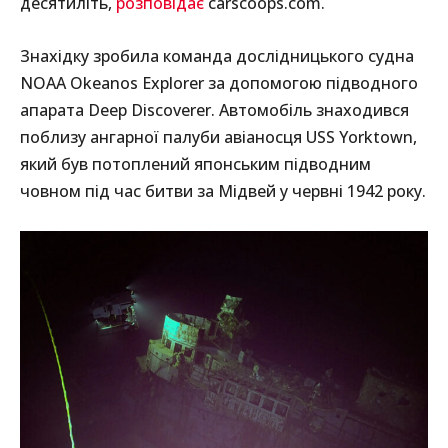
десятиліть,
розповідає
carscoops.com.
Знахідку зробила команда дослідницького судна
NOAA Okeanos Explorer за допомогою підводного
апарата Deep Discoverer. Автомобіль знаходився
поблизу ангарної палуби авіаносця USS Yorktown,
який був потоплений японським підводним
човном під час битви за Мідвей у червні 1942 року.