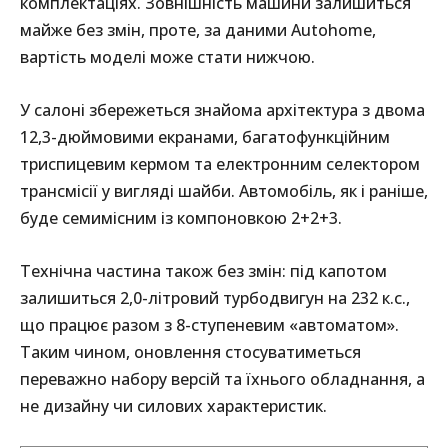
комплектаціях. Зовнішність машини залишиться
майже без змін, проте, за даними Autohome,
вартість моделі може стати нижчою.
У салоні збережеться знайома архітектура з двома
12,3-дюймовими екранами, багатофункційним
триспицевим кермом та електронним селектором
трансмісії у вигляді шайби. Автомобіль, як і раніше,
буде семимісним із компоновкою 2+2+3.
Технічна частина також без змін: під капотом
залишиться 2,0-літровий турбодвигун на 232 к.с.,
що працює разом з 8-ступеневим «автоматом».
Таким чином, оновлення стосуватиметься
переважно набору версій та їхнього обладнання, а
не дизайну чи силових характеристик.