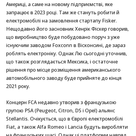
Америці, а саме на новому підприємстві, яке
запрацює в 2023 році. Там же стануть робити й
електромобілі на замовлення стартапу Fisker.
Нещодавно його засновник Хенрік Фіскер говорив,
що виробництво буде побудовано поруч з уже
існуючим заводом Foxconn в Вісконсині, де зараз
роблять електроніку. Однак Лю сьогодні уточнив,
що також розглядається Мексика, і остаточне
рішення про місце розміщення американського
автомобільного заводу буде прийняте до кінця
2021 року.
Концерн FCA недавно утворив з французькою
групою PSA (Peugeot, Citron, DS і Opel) альянс
Stellantis. Очікується, що в Європі електромобілі
Fiat, а також Alfa Romeo і Lancia будуть виробляти
на французьких шасі. Однак ці платформи навряд