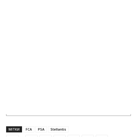
МІТКИ
FCA
PSA
Stellantis