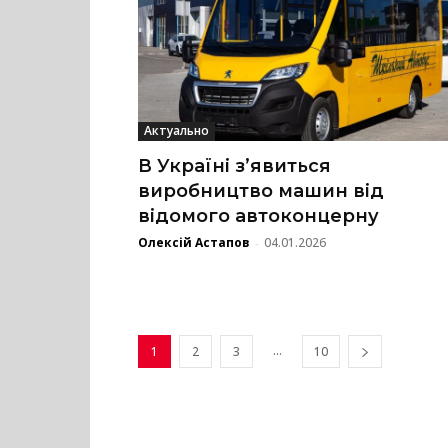
Актуально
В Україні з’явиться
виробництво машин від
відомого автоконцерну
Олексій Астапов
04.01.2026
-
...
1
2
3
10