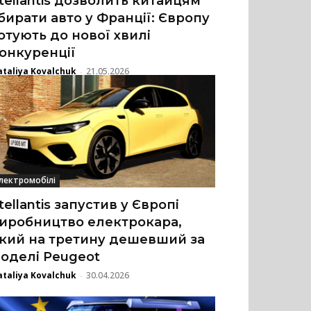
tellantis дозволить китайцям
бирати авто у Франції: Європу
отують до нової хвилі
онкуренції
taliya Kovalchuk
21.05.2026
-
лектромобілі
tellantis запустив у Європі
иробництво електрокара,
кий на третину дешевший за
оделі Peugeot
taliya Kovalchuk
30.04.2026
-