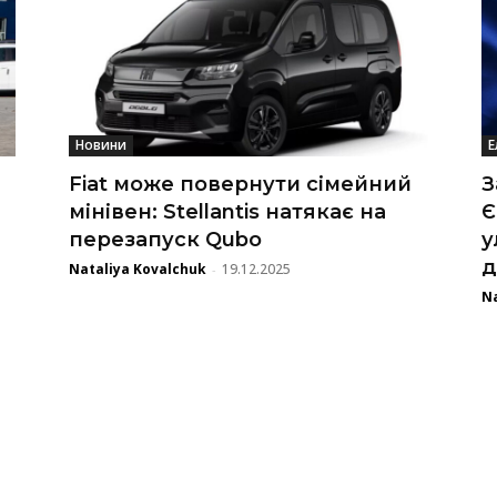
Новини
Е
Fiat може повернути сімейний
З
мінівен: Stellantis натякає на
Є
перезапуск Qubo
у
д
Nataliya Kovalchuk
19.12.2025
-
Na