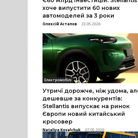
€60 млрд інвестицій: Stellantis
хоче випустити 60 нових
автомоделей за 3 роки
Олексій Астапов
23.05.2026
-
Електромобілі
Утричі дорожче, ніж удома, ал
дешевше за конкурентів:
Stellantis випускає на ринок
Європи новий китайський
кросовер
Nataliya Kovalchuk
07.05.2026
-