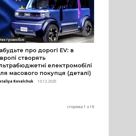
лектромобілі
абудьте про дорогі EV: в
вропі створять
льтрабюджетні електромобілі
ля масового покупця (деталі)
taliya Kovalchuk
10.12.2025
-
сторінка 1 з 10