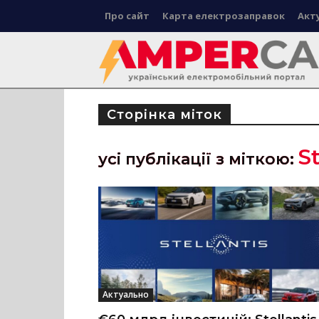
Про сайт
Карта електрозаправок
Акт
Сторінка міток
St
усі публікації з міткою:
Актуально