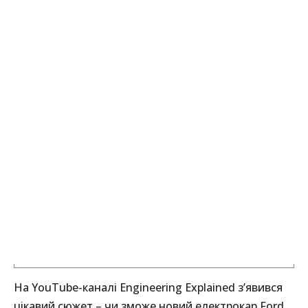
На YouTube-каналі Engineering Explained з’явився
цікавий сюжет – чи зможе новий електрокар Ford