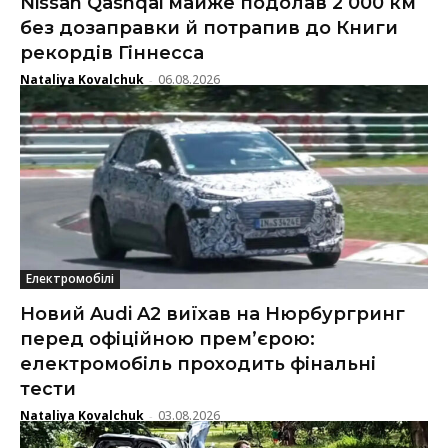
Nissan Qashqai майже подолав 2 000 км
без дозаправки й потрапив до Книги
рекордів Гіннесса
Nataliya Kovalchuk
06.08.2026
-
Електромобілі
Новий Audi A2 виїхав на Нюрбургринг
перед офіційною прем’єрою:
електромобіль проходить фінальні
тести
Nataliya Kovalchuk
03.08.2026
-