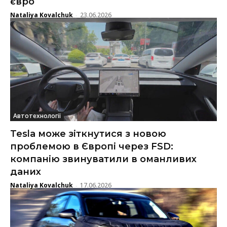
євро
Nataliya Kovalchuk
23.06.2026
-
Автотехнології
Tesla може зіткнутися з новою
проблемою в Європі через FSD:
компанію звинуватили в оманливих
даних
Nataliya Kovalchuk
17.06.2026
-