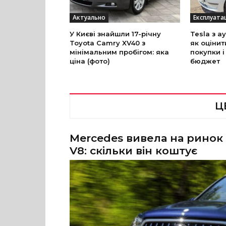
Актуально
Експлуата
У Києві знайшли 17-річну
Tesla з а
Toyota Camry XV40 з
як оцінит
мінімальним пробігом: яка
покупки і
ціна (фото)
бюджет
Ц
Mercedes вивела на ринок
V8: скільки він коштує