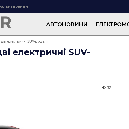
уальні новини
АВТОНОВИНИ
ЕЛЕКТРОМО
 дві електричні SUV-моделі
дві електричні SUV-
32