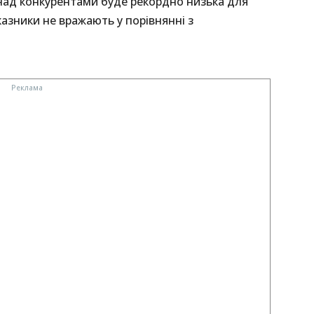
над конкурентами буде рекордно низька для
казники не вражають у порівнянні з