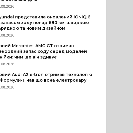
.08.2026
yundai представила оновлений IONIQ 6
з запасом ходу понад 680 км, швидкою
арядкою та новим дизайном
.08.2026
овий Mercedes-AMG GT отримав
екордний запас ходу серед моделей
інійки: чим ще він здивує
.08.2026
овий Audi A2 e-tron отримав технологію
 Формули-1: навіщо вона електрокару
.08.2026