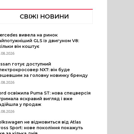
СВІЖІ НОВИНИ
ercedes вивела на ринок
айпотужніший GLS із двигуном V8:
кільки він коштує
.08.2026
issan готує доступний
лектрокросовер NX7: він буде
ешевшим за головну новинку бренду
.08.2026
ord освіжила Puma ST: нова спецверсія
тримала яскравий вигляд і вже
адійшла у продаж
.08.2026
olkswagen не відмовиться від Atlas
ross Sport: нове покоління покажуть
же за кілька днів