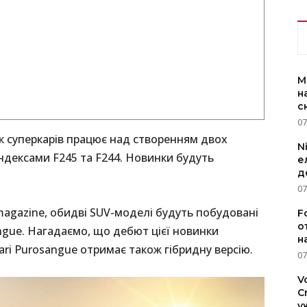
M
н
с
07
к суперкарів працює над створенням двох
N
індексами F245 та F244. Новинки будуть
е
д
07
agazine, обидві SUV-моделі будуть побудовані
F
о
angue. Нагадаємо, що дебют цієї новинки
н
rari Purosangue отримає також гібридну версію.
07
V
C
у