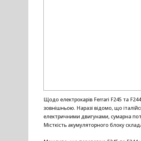
Щодо електрокарів Ferrari F245 та F24
зовнішньою. Наразі відомо, що італій
електричними двигунами, сумарна поту
Місткість акумуляторного блоку склада