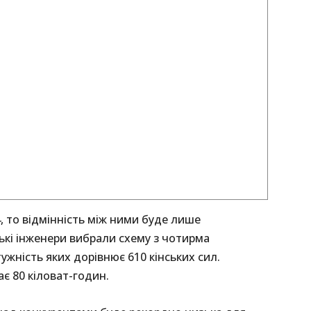
4, то відмінність між ними буде лише
ські інженери вибрали схему з чотирма
жність яких дорівнює 610 кінських сил.
є 80 кіловат-годин.