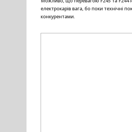
Можливо, що перевагою F245 та F244 
електрокарів вага, бо поки технічні по
конкурентами.