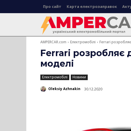
Про сайт
Карта електрозаправок
Акт
AMPERCAR.com
Електромобілі
Ferrari розробляє
Ferrari розробляє 
моделі
Електромобілі
Новини
Oleksiy Azhnakin
30.12.2020