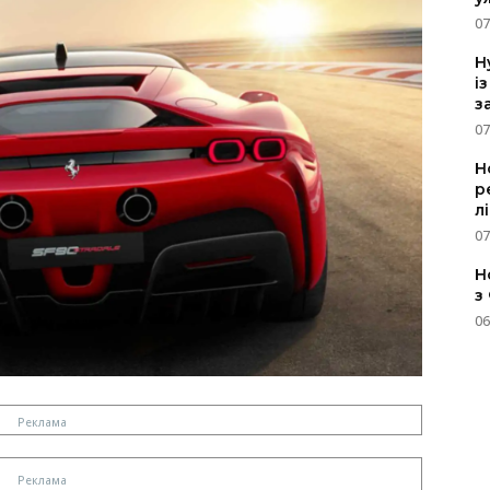
07
H
і
з
07
Н
р
л
07
Н
з
06