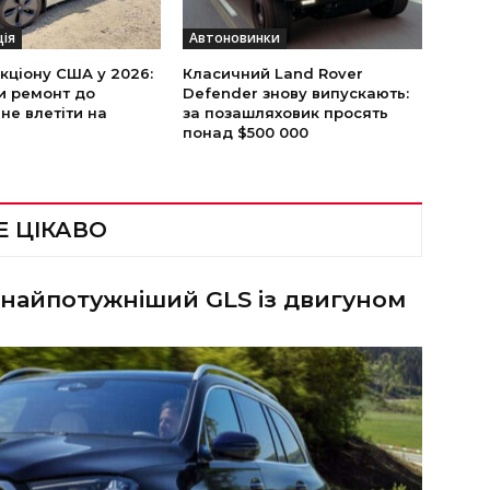
ція
Автоновинки
укціону США у 2026:
Класичний Land Rover
и ремонт до
Defender знову випускають:
 не влетіти на
за позашляховик просять
понад $500 000
Е ЦІКАВО
 найпотужніший GLS із двигуном