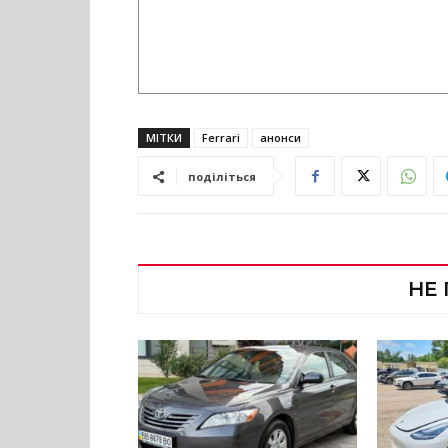
МІТКИ
Ferrari
анонси
поділіться
НЕ