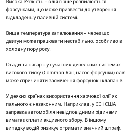
Висока в’язкість – олія гірше розпилюється
форсунками, що може призвести до утворення
відкладень у паливній системі.
Вища температура запалювання – через що
двигун може працювати нестабільно, особливо в
холодну пору року.
Осади та нагар – у сучасних дизельних системах
високого тиску (Common Rail, насос-форсунки) олія
може спричиняти засмічення форсунок і клапанів.
У деяких країнах використання харчової олії як
пального є незаконним. Наприклад, у ЄС і США
заправка автомобіля невідповідними рідинами
вимагає сплати акцизного збору. В іншому
випадку водій ризикує отримати значний штраф.