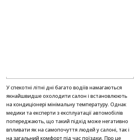
У спекотні літні дні багато водіїв намагаються
якнайшвидше охолодити салон і встановлюють
на кондиціонері мінімальну температуру. Однак
медики та експерти з експлуатації автомобілів
попереджають, що такий підхід може негативно
впливати як на самопочуття людей у салоні, так і
на загальний комфорт під час поїздки. Про це