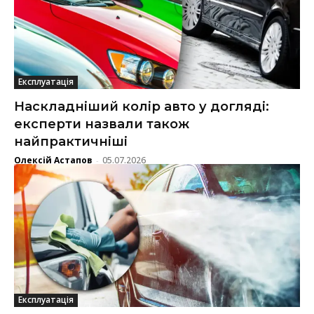
Експлуатація
Наскладніший колір авто у догляді:
експерти назвали також
найпрактичніші
Олексій Астапов
05.07.2026
-
Експлуатація