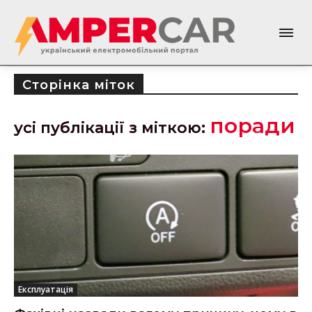
Сторінка міток
поради
усі публікації з міткою:
Експлуатація