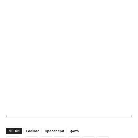
МІТКИ
Cadillac
кросовери
фото