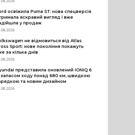
.08.2026
ord освіжила Puma ST: нова спецверсія
тримала яскравий вигляд і вже
адійшла у продаж
.08.2026
olkswagen не відмовиться від Atlas
ross Sport: нове покоління покажуть
же за кілька днів
.08.2026
yundai представила оновлений IONIQ 6
з запасом ходу понад 680 км, швидкою
арядкою та новим дизайном
.08.2026