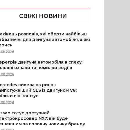
СВІЖІ НОВИНИ
ахівець розповів, які оберти найбільш
ебезпечні для двигуна автомобіля, а які
орисні
.08.2026
ерегрів двигуна автомобіля в спеку:
оловні ознаки та помилки водіїв
.08.2026
ercedes вивела на ринок
айпотужніший GLS із двигуном V8:
кільки він коштує
.08.2026
issan готує доступний
лектрокросовер NX7: він буде
ешевшим за головну новинку бренду