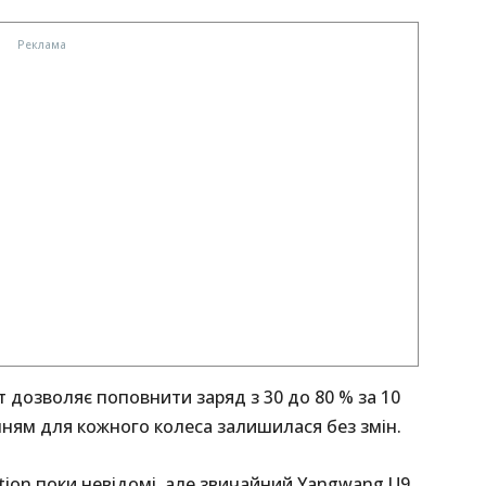
 дозволяє поповнити заряд з 30 до 80 % за 10
нням для кожного колеса залишилася без змін.
ition поки невідомі, але звичайний Yangwang U9