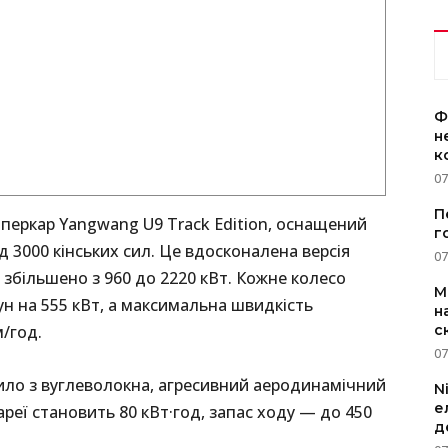
Ф
н
к
07
П
іперкар Yangwang U9 Track Edition, оснащений
г
3000 кінських сил. Це вдосконалена версія
07
 збільшено з 960 до 2220 кВт. Кожне колесо
M
н на 555 кВт, а максимальна швидкість
н
/год.
с
07
ило з вуглеволокна, агресивний аеродинамічний
N
е
ареї становить 80 кВт·год, запас ходу — до 450
д