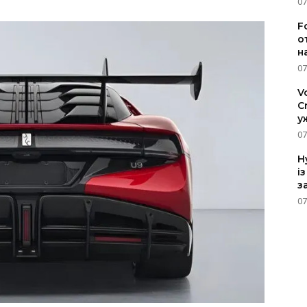
07
F
о
н
07
V
C
у
07
H
і
з
07