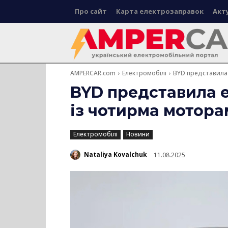
Про сайт
Карта електрозаправок
Акт
AMPERCAR.com
Електромобілі
BYD представила 
BYD представила 
із чотирма мотора
Електромобілі
Новини
Nataliya Kovalchuk
11.08.2025