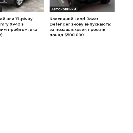
Автоновинки
найшли 17-річну
Класичний Land Rover
mry XV40 з
Defender знову випускають:
им пробігом: яка
за позашляховик просять
о)
понад $500 000