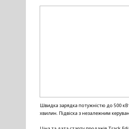
Швидка зарядка потужністю до 500 кВт
хвилин. Підвіска з незалежним керува
Ціна та дата старту продажів Track Ed