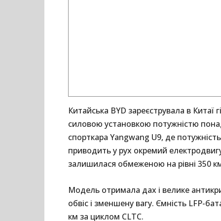
Китайська BYD зареєструвала в Китаї г
силовою установкою потужністю понад 
спорткара Yangwang U9, де потужність
приводить у рух окремий електродвигу
залишилася обмеженою на рівні 350 км
Модель отримала дах і велике антикр
обвіс і зменшену вагу. Ємність LFP-бат
км за циклом CLTC.