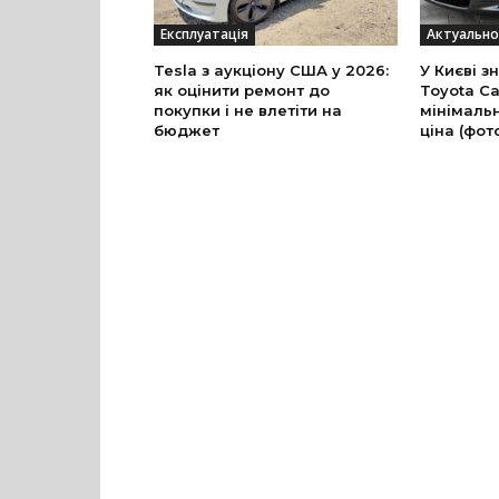
Експлуатація
Актуально
Tesla з аукціону США у 2026:
У Києві з
як оцінити ремонт до
Toyota Ca
покупки і не влетіти на
мінімальн
бюджет
ціна (фот